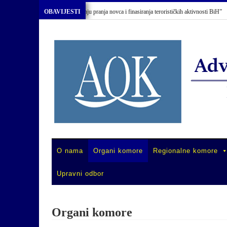
 “Primjena Zakona o sprečavanju pranja novca i finasiranja terorističkih aktivnosti BiH”
OBAVIJESTI
O nama
Organi komore
Regionalne komore
Upravni odbor
Organi komore