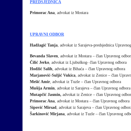
PREDSJEDNICA
Primorac Ana
, advokat iz Mostara
UPRAVNI ODBOR
Hadžagić Tanja
, advokat iz Sarajeva-predsjednica Upravno
Bevanda Slaven
, advokat iz Mostara – član Upravnog odbo
Čilić Jerko
, advokat iz Ljubuškog- član Upravnog odbora
Hodžić Salih
, advokat iz Bihaća – član Upravnog odbora
Marjanović-Suljić Vukica
, advokat iz Zenice – član Uprav
Mešić Amir
, advokat iz Tuzle – član Upravnog odbora
Mušija Armin
, advokat iz Sarajeva – član Upravnog odbora
Mutapčić Jasmin,
advokat iz Zenice – član Upravnog odbo
Primorac Ana
, advokat iz Mostara – član Upravnog odbora
Sipović Mirsad
, advokat iz Sarajeva – član Upravnog odbor
Šarkinović Mirjana
, advokat iz Tuzle – član Upravnog odb