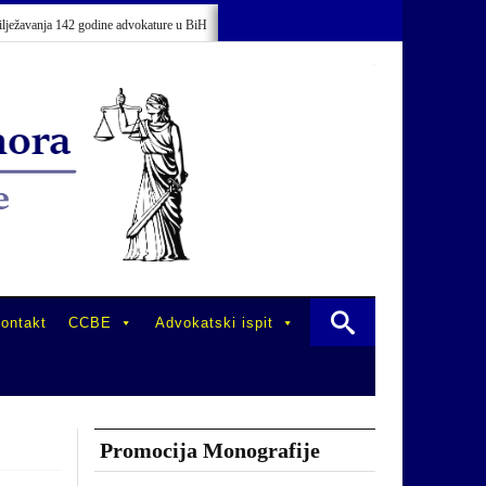
avanja 142 godine advokature u BiH
Održano stručno usavršavanje advokata/odv
ontakt
CCBE
Advokatski ispit
Promocija Monografije