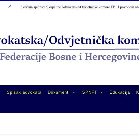
Svečana sjednica Skupštine Advokatske/Odvjetničke komore FBiH povodom obiljež
Spisak advokata
Dokumenti
SPNFT
Edukacija
K