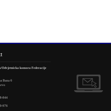
t
/Odvjetnicka komora Federacije
na Bana 6
jevo
8-844
9-976