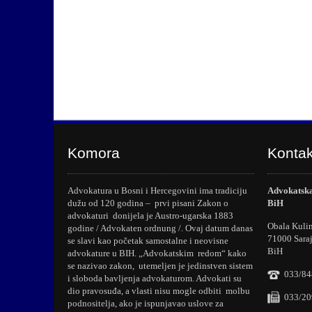
Komora
Kontak
Advokatura u Bosni i Hercegovini ima tradiciju
Advokatska
dužu od 120 godina – prvi pisani Zakon o
BiH
advokaturi donijela je Austro-ugarska 1883
Obala Kuli
godine / Advokaten ordnung /. Ovaj datum danas
71000 Sara
se slavi kao početak samostalne i neovisne
BiH
advokature u BIH. „Advokatskim redom“ kako
se nazivao zakon, utemeljen je jedinstven sistem
033/84
i sloboda bavljenja advokaturom. Advokati su
dio pravosuđa, a vlasti nisu mogle odbiti molbu
033/20
podnositelja, ako je ispunjavao uslove za