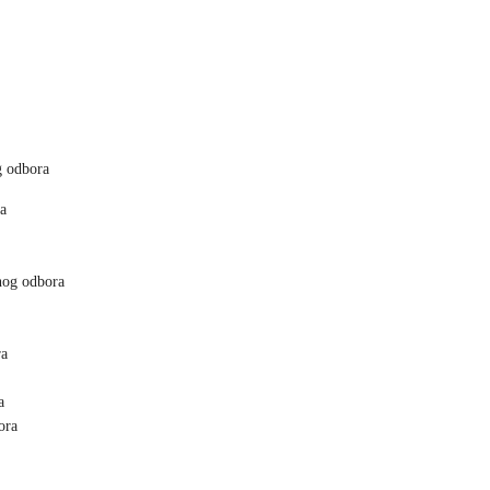
g odbora
ra
nog odbora
ra
a
ora