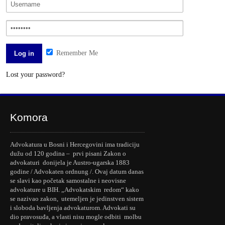
Remember Me
Lost your password?
Komora
Advokatura u Bosni i Hercegovini ima tradiciju
dužu od 120 godina – prvi pisani Zakon o
advokaturi donijela je Austro-ugarska 1883
godine / Advokaten ordnung /. Ovaj datum danas
se slavi kao početak samostalne i neovisne
advokature u BIH. „Advokatskim redom“ kako
se nazivao zakon, utemeljen je jedinstven sistem
i sloboda bavljenja advokaturom. Advokati su
dio pravosuđa, a vlasti nisu mogle odbiti molbu