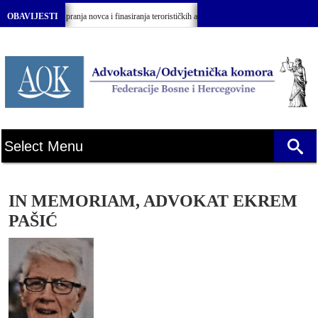
 o sprečavanju pranja novca i finasiranja terorističkih aktivnosti BiH”
OBAVIJESTI
Svečana
IN MEMORIAM, ADVOKAT EKREM
PAŠIĆ