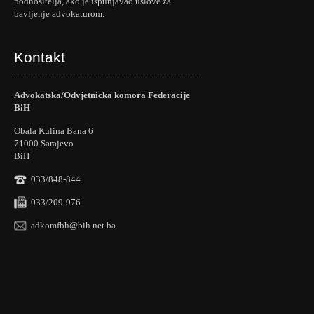
podnositelja, ako je ispunjavao uslove za
bavljenje advokaturom.
Kontakt
Advokatska/Odvjetnicka komora Federacije
BiH
Obala Kulina Bana 6
71000 Sarajevo
BiH
033/848-844
033/209-976
adkomfbh@bih.net.ba