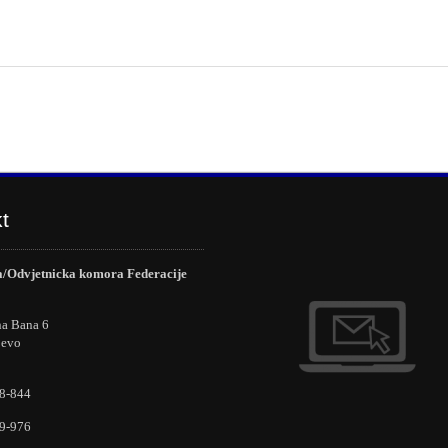
t
/Odvjetnicka komora Federacije
na Bana 6
jevo
8-844
9-976