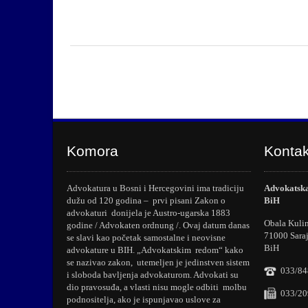
Komora
Kontak
Advokatura u Bosni i Hercegovini ima tradiciju
Advokatska
dužu od 120 godina – prvi pisani Zakon o
BiH
advokaturi donijela je Austro-ugarska 1883
Obala Kuli
godine / Advokaten ordnung /. Ovaj datum danas
71000 Sara
se slavi kao početak samostalne i neovisne
BiH
advokature u BIH. „Advokatskim redom“ kako
se nazivao zakon, utemeljen je jedinstven sistem
033/84
i sloboda bavljenja advokaturom. Advokati su
dio pravosuđa, a vlasti nisu mogle odbiti molbu
033/20
podnositelja, ako je ispunjavao uslove za