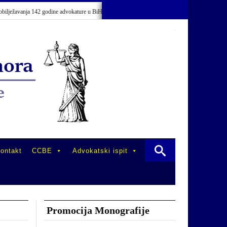
ežavanja 142 godine advokature u BiH
Održano stručno usavršavanje advokata/o
ontakt
CCBE
Advokatski ispit
Promocija Monografije