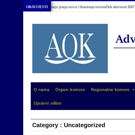
mu “Primjena Zakona o sprečavanju pranja novca i finasiranja terorističkih aktivnosti BiH”
OBAVIJESTI
O nama
Organi komore
Regionalne komore
Upravni odbor
Category : Uncategorized