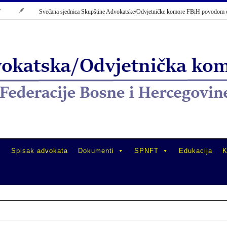
Svečana sjednica Skupštine Advokatske/Odvjetničke komore FBiH povodom obilj
Spisak advokata
Dokumenti
SPNFT
Edukacija
K