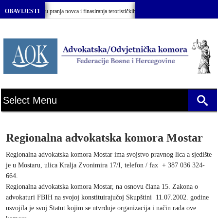
na o sprečavanju pranja novca i finasiranja terorističkih aktivnosti BiH”
OBAVIJESTI
Sveča
Regionalna advokatska komora Mostar
Regionalna advokatska komora Mostar ima svojstvo pravnog lica a sjedište
je u Mostaru, ulica Kralja Zvonimira 17/I, telefon / fax + 387 036 324-
664.
Regionalna advokatska komora Mostar, na osnovu člana 15. Zakona o
advokaturi FBIH na svojoj konstituirajučoj Skupštini 11.07.2002. godine
usvojila je svoj Statut kojim se utvrđuje organizacija i način rada ove