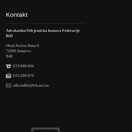
Kontakt
Advokatska/Odvjetnicka komora Federacije
BiH
Obala Kulina Bana 6
71000 Sarajevo
BiH
033/848-844
033/209-976
adkomfbh@bih.net.ba