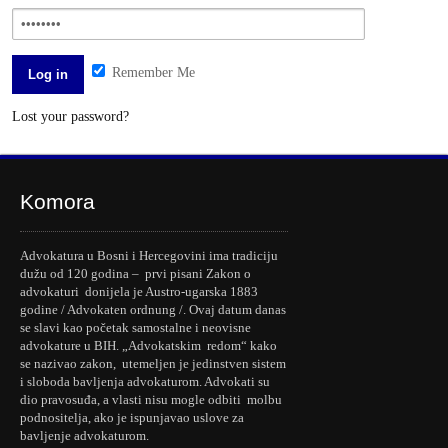
Remember Me
Lost your password?
Komora
Advokatura u Bosni i Hercegovini ima tradiciju
dužu od 120 godina – prvi pisani Zakon o
advokaturi donijela je Austro-ugarska 1883
godine / Advokaten ordnung /. Ovaj datum danas
se slavi kao početak samostalne i neovisne
advokature u BIH. „Advokatskim redom“ kako
se nazivao zakon, utemeljen je jedinstven sistem
i sloboda bavljenja advokaturom. Advokati su
dio pravosuđa, a vlasti nisu mogle odbiti molbu
podnositelja, ako je ispunjavao uslove za
bavljenje advokaturom.