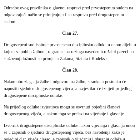
Odredbe ovog pravilnika o glavnoj raspravi pred prvostepenim sudom na
odgovarajući način se primjenjuju i na raspravu pred drugostepenim
sudom.
Član 27.
Drugostepeni sud ispituje prvostepenu disciplinsku odluku u onom dijelu u
kojem se pobija žalbom, u granicama razloga navedenih u žalbi pazeći po
službenoj dužnosti na primjenu Zakona, Statuta i Kodeksa.
Član 28.
Nakon obrazlaganja žalbe i odgovora na žalbu, stranke u postupku će
napustiti sjednicu drugostepenog vijeća, a izvjestilac će iznijeti prijedlog
drugostepene disciplinske odluke.
Na prijedlog odluke izvjestioca mogu se osvrnuti pojedini članovi
drugostepenog vijeća, a nakon toga se prelazi na vijećanje i glasanje.
Izvornik drugostepene disciplinske odluke nakon vijećanja i glasanja unosi
se u zapisnik o sjednici drugostepenog vijeća, bez navođenja kako je
pojedini član vijeća glasao, a zapisnik o vijećanju i glasanju odlaže u