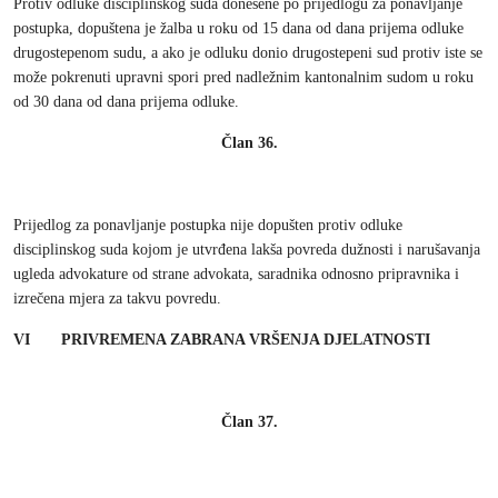
Protiv odluke disciplinskog suda donesene po prijedlogu za ponavljanje
postupka, dopuštena je žalba u roku od 15 dana od dana prijema odluke
drugostepenom sudu, a ako je odluku donio drugostepeni sud protiv iste se
može pokrenuti upravni spori pred nadležnim kantonalnim sudom u roku
od 30 dana od dana prijema odluke.
Član 36.
Prijedlog za ponavljanje postupka nije dopušten protiv odluke
disciplinskog suda kojom je utvrđena lakša povreda dužnosti i narušavanja
ugleda advokature od strane advokata, saradnika odnosno pripravnika i
izrečena mjera za takvu povredu.
VI PRIVREMENA ZABRANA VRŠENJA DJELATNOSTI
Član 37.