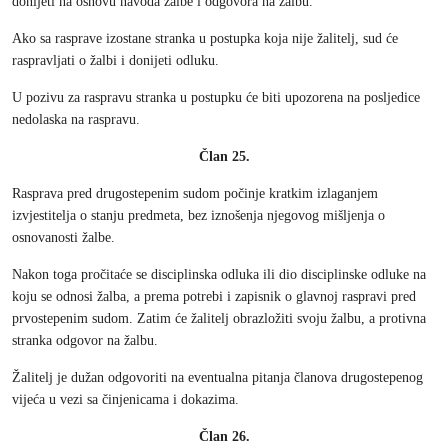
donijeti na osnovu navoda žalbe i odgovora na žalbu.
Ako sa rasprave izostane stranka u postupka koja nije žalitelj, sud će
raspravljati o žalbi i donijeti odluku.
U pozivu za raspravu stranka u postupku će biti upozorena na posljedice
nedolaska na raspravu.
Član 25.
Rasprava pred drugostepenim sudom počinje kratkim izlaganjem
izvjestitelja o stanju predmeta, bez iznošenja njegovog mišljenja o
osnovanosti žalbe.
Nakon toga pročitaće se disciplinska odluka ili dio disciplinske odluke na
koju se odnosi žalba, a prema potrebi i zapisnik o glavnoj raspravi pred
prvostepenim sudom. Zatim će žalitelj obrazložiti svoju žalbu, a protivna
stranka odgovor na žalbu.
Žalitelj je dužan odgovoriti na eventualna pitanja članova drugostepenog
vijeća u vezi sa činjenicama i dokazima.
Član 26.