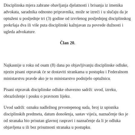
Disciplinska mjera zabrane obavljanja djelatnosti i brisanja iz imenika
advokata, saradnika odnosno pripravnika, može se izreći i u slučaju da je
optuženi u posljednje tri (3) godine od izvršenog posljednjeg disciplinskog
prekršaja dva ili više puta disciplinski kažnjavan za povrede dužnosti i
ugleda advokature.
Član 20.
Najkasnije u roku od osam (8) dana po objavljivanju disciplinske odluke,
njezin pisani otpravak će se dostaviti strankama u postupku i Federalnom
ministarstvu pravde ako je to ministarstvo podnijelo optužnicu.
Pisani otpravak disciplinske odluke obavezno sadrži: uvod, izreku,
obrazloženje i pouku o pravnom lijeku.
Uvod sadrži: oznaku nadležnog prvostepenog suda, broj iz upisnika
disciplinskih predmeta, datum donošenja, sastav vijeća, naznačenje tko je
od stranaka bio prisutan glavnoj raspravi i naznačenje da li je odluka
objavljena u ili bez prisutnosti stranaka u postupku.