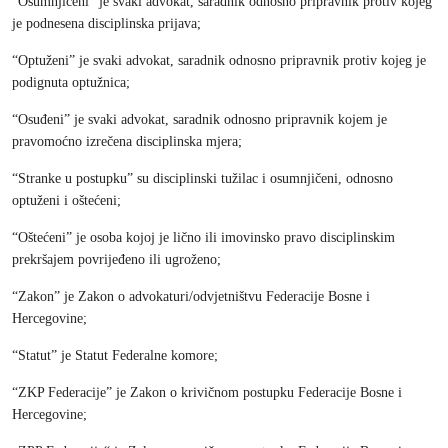
“Osumnjičeni” je svaki advokat, saradnik odnosno pripravnik protiv kojeg
je podnesena disciplinska prijava;
“Optuženi” je svaki advokat, saradnik odnosno pripravnik protiv kojeg je
podignuta optužnica;
“Osuđeni” je svaki advokat, saradnik odnosno pripravnik kojem je
pravomoćno izrečena disciplinska mjera;
“Stranke u postupku” su disciplinski tužilac i osumnjičeni, odnosno
optuženi i oštećeni;
“Oštećeni” je osoba kojoj je lično ili imovinsko pravo disciplinskim
prekršajem povrijeđeno ili ugroženo;
“Zakon” je Zakon o advokaturi/odvjetništvu Federacije Bosne i
Hercegovine;
“Statut” je Statut Federalne komore;
“ZKP Federacije” je Zakon o krivičnom postupku Federacije Bosne i
Hercegovine;