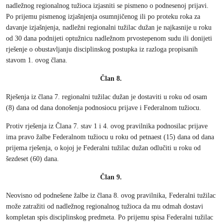
nadležnog regionalnog tužioca izjasniti se pismeno o podnesenoj prijavi.
Po prijemu pismenog izjašnjenja osumnjičenog ili po proteku roka za
davanje izjašnjenja, nadležni regionalni tužilac dužan je najkasnije u roku
od 30 dana podnijeti optužnicu nadležnom prvostepenom sudu ili donijeti
rješenje o obustavljanju disciplinskog postupka iz razloga propisanih
stavom 1. ovog člana.
Član 8.
Rješenja iz člana 7. regionalni tužilac dužan je dostaviti u roku od osam
(8) dana od dana donošenja podnosiocu prijave i Federalnom tužiocu.
Protiv rješenja iz Člana 7. stav 1 i 4. ovog pravilnika podnosilac prijave
ima pravo žalbe Federalnom tužiocu u roku od petnaest (15) dana od dana
prijema rješenja, o kojoj je Federalni tužilac dužan odlučiti u roku od
šezdeset (60) dana.
Član 9.
Neovisno od podnešene žalbe iz člana 8. ovog pravilnika, Federalni tužilac
može zatražiti od nadležnog regionalnog tužioca da mu odmah dostavi
kompletan spis disciplinskog predmeta. Po prijemu spisa Federalni tužilac