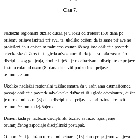
Član 7.
Nadležni regionalni tužilac dužan je u roku od trideset (30) dana po
prijemu prijave ispitati prijavu, te, ukoliko ocijeni da iz same prijave ne
proizilazi da u opisanim radnjama osumnjičenog ima obilježja povrede
advokatske dužnosti ili ugleda advokature ili da je nastupila zastarjelost
disciplinskog gonjenja, donijeti rješenje o odbacivanju disciplinske prijave
i isto u roku od osam (8) dana dostaviti podnosiocu prijave i
osumnjičenom.
Ukoliko nadležni regionalni tužilac smatra da u radnjama osumnjičenog
postoje obilježja povrede advokatske dužnosti ili ugleda advokature, dužan
je u roku od osam (8) dana disciplinsku prijavu sa prilozima dostaviti
osumnjičenom na izjašnjenje.
Danom kada je nadležni disciplinski tužilac zatražio izjašnjenje
osumnjičenog započinje disciplinski postupak.
Osumnjičeni je dužan u roku od petnaest (15) dana po prijemu zahtjeva