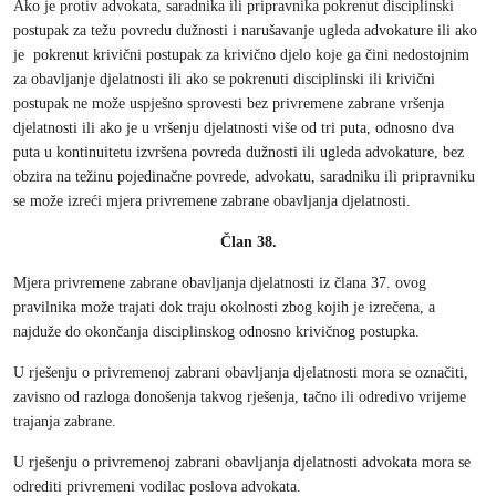
Ako je protiv advokata, saradnika ili pripravnika pokrenut disciplinski
postupak za težu povredu dužnosti i narušavanje ugleda advokature ili ako
je pokrenut krivični postupak za krivično djelo koje ga čini nedostojnim
za obavljanje djelatnosti ili ako se pokrenuti disciplinski ili krivični
postupak ne može uspješno sprovesti bez privremene zabrane vršenja
djelatnosti ili ako je u vršenju djelatnosti više od tri puta, odnosno dva
puta u kontinuitetu izvršena povreda dužnosti ili ugleda advokature, bez
obzira na težinu pojedinačne povrede, advokatu, saradniku ili pripravniku
se može izreći mjera privremene zabrane obavljanja djelatnosti.
Član 38.
Mjera privremene zabrane obavljanja djelatnosti iz člana 37. ovog
pravilnika može trajati dok traju okolnosti zbog kojih je izrečena, a
najduže do okončanja disciplinskog odnosno krivičnog postupka.
U rješenju o privremenoj zabrani obavljanja djelatnosti mora se označiti,
zavisno od razloga donošenja takvog rješenja, tačno ili odredivo vrijeme
trajanja zabrane.
U rješenju o privremenoj zabrani obavljanja djelatnosti advokata mora se
odrediti privremeni vodilac poslova advokata.