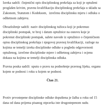
Izreka sadrži: činjenični opis disciplinskog prekršaja za koji je optuženi
proglašen krivim, pravnu kvalifikaciju disciplinskog prekršaja u skladu sa
Zakonom, Statutom i Kodeksom, izrečenu disciplinsku mjeru i odluku o
odštetnom zahtjevu.
Obrazloženje sadrži: naziv disciplinskog tužioca koji je pokrenuo
disciplinski postupak, te broj i datum optužnice na osnovu koje je
pokrenut disciplinski postupak, sažete navode iz optužnice o činjeničnom
opisu disciplinskog prekršaja i njegovoj pravnoj kvalifikaciji, razloge na
kojima se temelji izreka disciplinske odluke u pogledu odgovornosti
optuženog, izrečene disciplinske mjere i odštetnog zahtjeva i ocjenu
dokaza na kojima se temelji disciplinska odluka.
Pravna pouka sadrži: uputu o pravu na podnošenje pravnog lijeka, organu
kojem se podnosi i roku u kojem se podnosi.
Član 21.
Protiv prvostepene disciplinske odluke dopuštena je žalba u roku od 15
dana od dana prijema pisanog otpravka iste drugostepenom sudu.