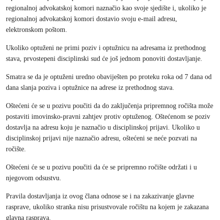
regionalnoj advokatskoj komori naznačio kao svoje sjedište i, ukoliko je
regionalnoj advokatskoj komori dostavio svoju e-mail adresu,
elektronskom poštom.
Ukoliko optuženi ne primi poziv i optužnicu na adresama iz prethodnog
stava, prvostepeni disciplinski sud će još jednom ponoviti dostavljanje.
Smatra se da je optuženi uredno obaviješten po proteku roka od 7 dana od
dana slanja poziva i optužnice na adrese iz prethodnog stava.
Oštećeni će se u pozivu poučiti da do zaključenja pripremnog ročišta može
postaviti imovinsko-pravni zahtjev protiv optuženog. Oštećenom se poziv
dostavlja na adresu koju je naznačio u disciplinskoj prijavi. Ukoliko u
disciplinskoj prijavi nije naznačio adresu, oštećeni se neće pozvati na
ročište.
Oštećeni će se u pozivu poučiti da će se pripremno ročište održati i u
njegovom odsustvu.
Pravila dostavljanja iz ovog člana odnose se i na zakazivanje glavne
rasprave, ukoliko stranka nisu prisustvovale ročištu na kojem je zakazana
glavna rasprava.