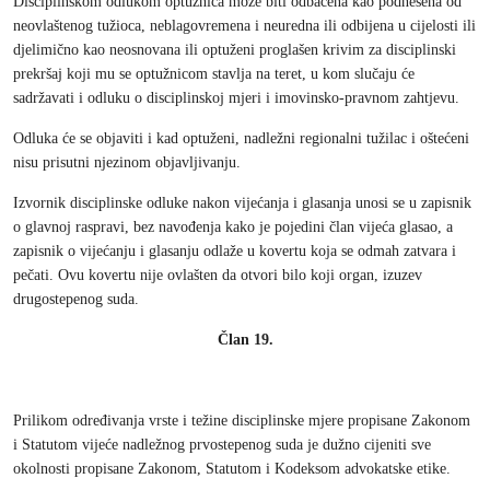
Disciplinskom odlukom optužnica može biti odbačena kao podnesena od
neovlaštenog tužioca, neblagovremena i neuredna ili odbijena u cijelosti ili
djelimično kao neosnovana ili optuženi proglašen krivim za disciplinski
prekršaj koji mu se optužnicom stavlja na teret, u kom slučaju će
sadržavati i odluku o disciplinskoj mjeri i imovinsko-pravnom zahtjevu.
Odluka će se objaviti i kad optuženi, nadležni regionalni tužilac i oštećeni
nisu prisutni njezinom objavljivanju.
Izvornik disciplinske odluke nakon vijećanja i glasanja unosi se u zapisnik
o glavnoj raspravi, bez navođenja kako je pojedini član vijeća glasao, a
zapisnik o vijećanju i glasanju odlaže u kovertu koja se odmah zatvara i
pečati. Ovu kovertu nije ovlašten da otvori bilo koji organ, izuzev
drugostepenog suda.
Član 19.
Prilikom određivanja vrste i težine disciplinske mjere propisane Zakonom
i Statutom vijeće nadležnog prvostepenog suda je dužno cijeniti sve
okolnosti propisane Zakonom, Statutom i Kodeksom advokatske etike.