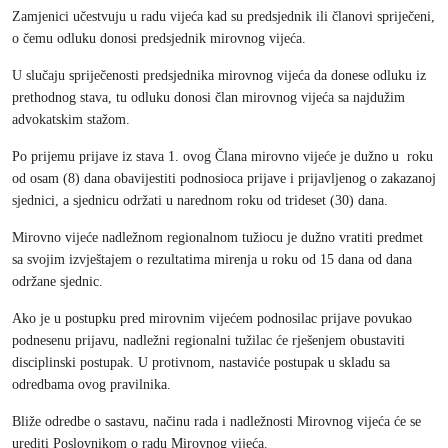
Zamjenici učestvuju u radu vijeća kad su predsjednik ili članovi spriječeni,
o čemu odluku donosi predsjednik mirovnog vijeća.
U slučaju spriječenosti predsjednika mirovnog vijeća da donese odluku iz
prethodnog stava, tu odluku donosi član mirovnog vijeća sa najdužim
advokatskim stažom.
Po prijemu prijave iz stava 1. ovog Člana mirovno vijeće je dužno u roku
od osam (8) dana obavijestiti podnosioca prijave i prijavljenog o zakazanoj
sjednici, a sjednicu održati u narednom roku od trideset (30) dana.
Mirovno vijeće nadležnom regionalnom tužiocu je dužno vratiti predmet
sa svojim izvještajem o rezultatima mirenja u roku od 15 dana od dana
održane sjednic.
Ako je u postupku pred mirovnim vijećem podnosilac prijave povukao
podnesenu prijavu, nadležni regionalni tužilac će rješenjem obustaviti
disciplinski postupak. U protivnom, nastaviće postupak u skladu sa
odredbama ovog pravilnika.
Bliže odredbe o sastavu, načinu rada i nadležnosti Mirovnog vijeća će se
urediti Poslovnikom o radu Mirovnog vijeća.