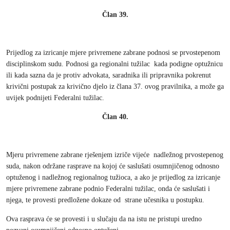
Član 39.
Prijedlog za izricanje mjere privremene zabrane podnosi se prvostepenom
disciplinskom sudu. Podnosi ga regionalni tužilac kada podigne optužnicu
ili kada sazna da je protiv advokata, saradnika ili pripravnika pokrenut
krivični postupak za krivično djelo iz člana 37. ovog pravilnika, a može ga
uvijek podnijeti Federalni tužilac.
Član 40.
Mjeru privremene zabrane rješenjem izriče vijeće nadležnog prvostepenog
suda, nakon održane rasprave na kojoj će saslušati osumnjičenog odnosno
optuženog i nadležnog regionalnog tužioca, a ako je prijedlog za izricanje
mjere privremene zabrane podnio Federalni tužilac, onda će saslušati i
njega, te provesti predložene dokaze od strane učesnika u postupku.
Ova rasprava će se provesti i u slučaju da na istu ne pristupi uredno