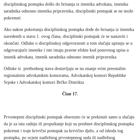
disciplinskog postupka došlo do brisanja iz imenika advokata, imenika
saradnika odnosno imenika pripravnika, disciplinski postupak se ne može
pokrenuti.
Ako nakon pokretanja disciplinskog postupka dođe do brisanja iz imenika
navedenih u stavu 1. ovog člana, disciplinski postupak će se nastaviti i
okončati. Odluke o disciplinskoj odgovornosti u tom slučaju upisuju se u
odgovarajuće imenike i iste imaju pravne efekte kod ponovnog upisa u
imenik advokata, imenik saradnika odnosno imenik pripravnika.
Odluke iz prethodnog stava dostavljaju se na znanje svim preostalim
regionalnim advokatskim komorama, Advokatskoj komori Republike
Srpske i Advokatskoj komori Brčko Distrikta.
Član 17.
Prvostepeni disciplinski postupak obavezno će se prekinuti samo u slučaju
da je za istu radnju ili propuštanje koji su predmet disciplinskog postupka
pokrenut i traje krivični postupak za krivično djelo, a od ishoda tog
postupka, po ocjeni nadležnog prvostepenog suda ili nadležnog