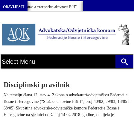
i finasiranja terorističkih aktivnosti BiH”
OBAVIJESTI
Svečana sjednica Skupštine Advok
Disciplinski pravilnik
Na temelju člana 12. stav 4. Zakona o advokaturi/odvjetništvu Federacije
Bosne i Hercegovine (“Službene novine FBiH”, broj 40/02, 29/03, 18/05 i
68/05) Skupština advokatske/odvjetničke komore Federacije Bosne i
Hercegovine na sjednici održanoj 14.04.2018. godine, donijela je