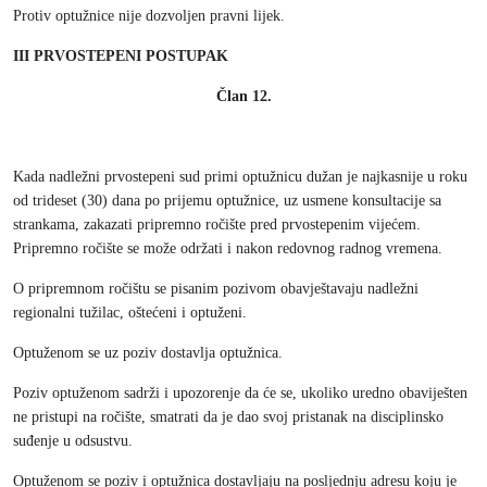
Protiv optužnice nije dozvoljen pravni lijek.
III PRVOSTEPENI POSTUPAK
Član 12.
Kada nadležni prvostepeni sud primi optužnicu dužan je najkasnije u roku
od trideset (30) dana po prijemu optužnice, uz usmene konsultacije sa
strankama, zakazati pripremno ročište pred prvostepenim vijećem.
Pripremno ročište se može održati i nakon redovnog radnog vremena.
O pripremnom ročištu se pisanim pozivom obavještavaju nadležni
regionalni tužilac, oštećeni i optuženi.
Optuženom se uz poziv dostavlja optužnica.
Poziv optuženom sadrži i upozorenje da će se, ukoliko uredno obaviješten
ne pristupi na ročište, smatrati da je dao svoj pristanak na disciplinsko
suđenje u odsustvu.
Optuženom se poziv i optužnica dostavljaju na posljednju adresu koju je