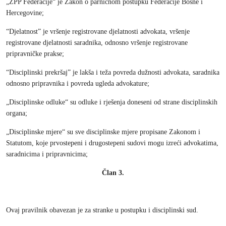
„ZPP Federacije“ je Zakon o parničnom postupku Federacije Bosne i
Hercegovine;
“Djelatnost” je vršenje registrovane djelatnosti advokata, vršenje
registrovane djelatnosti saradnika, odnosno vršenje registrovane
pripravničke prakse;
“Disciplinski prekršaj” je lakša i teža povreda dužnosti advokata, saradnika
odnosno pripravnika i povreda ugleda advokature;
„Disciplinske odluke“ su odluke i rješenja doneseni od strane disciplinskih
organa;
„Disciplinske mjere“ su sve disciplinske mjere propisane Zakonom i
Statutom, koje prvostepeni i drugostepeni sudovi mogu izreći advokatima,
saradnicima i pripravnicima;
Član 3.
Ovaj pravilnik obavezan je za stranke u postupku i disciplinski sud.