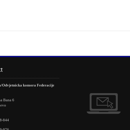
t
/Odvjetnicka komora Federacije
na Bana 6
jevo
8-844
9-976