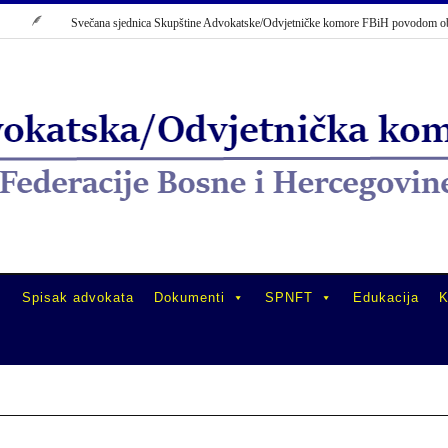
Svečana sjednica Skupštine Advokatske/Odvjetničke komore FBiH povodom obilje
Spisak advokata
Dokumenti
SPNFT
Edukacija
K