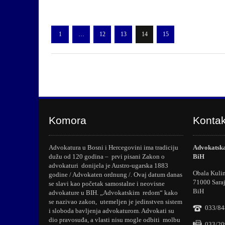
1
…
12
13
14
15
Komora
Kontak
Advokatura u Bosni i Hercegovini ima tradiciju
Advokatska
dužu od 120 godina – prvi pisani Zakon o
BiH
advokaturi donijela je Austro-ugarska 1883
Obala Kuli
godine / Advokaten ordnung /. Ovaj datum danas
71000 Sara
se slavi kao početak samostalne i neovisne
BiH
advokature u BIH. „Advokatskim redom“ kako
se nazivao zakon, utemeljen je jedinstven sistem
033/84
i sloboda bavljenja advokaturom. Advokati su
dio pravosuđa, a vlasti nisu mogle odbiti molbu
033/20