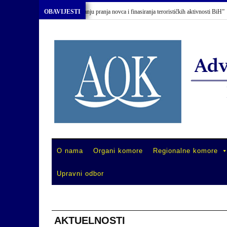
u “Primjena Zakona o sprečavanju pranja novca i finasiranja terorističkih aktivnosti BiH”
OBAVIJESTI
O nama
Organi komore
Regionalne komore
Upravni odbor
AKTUELNOSTI