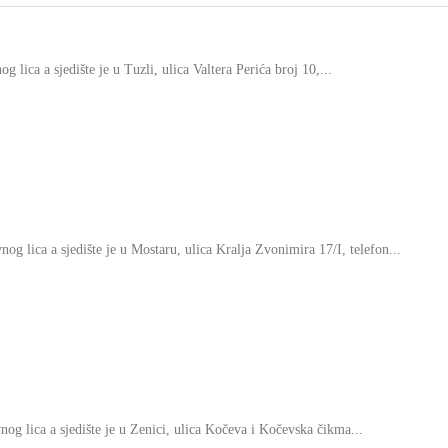
ica a sjedište je u Tuzli, ulica Valtera Perića broj 10,...
 lica a sjedište je u Mostaru, ulica Kralja Zvonimira 17/I, telefon...
g lica a sjedište je u Zenici, ulica Kočeva i Kočevska čikma...