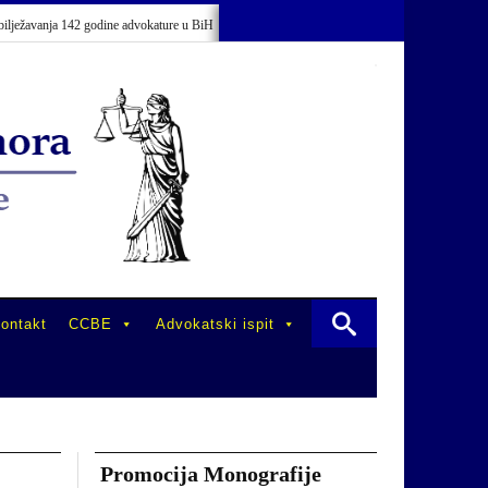
žavanja 142 godine advokature u BiH
Održano stručno usavršavanje advokata/od
ontakt
CCBE
Advokatski ispit
Promocija Monografije