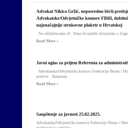
Advokat Nikica Gržić, neposredno bivši predsj
Obavijesti
Advokatske/Odvjetničke komore FBiH, dobitn
najznačajnije strukovne plakete u Hrvatskoj
Na obilježavanju 41. Dana hrvatskih odvjetnika u Zagre
Read More »
Javni oglas za prijem Referenta za administrat
Obavijesti
Advokatska/Odvjetnička komora Federacije Bosne i Her
poslove Raspisuje...
Read More »
Saopštenje za javnost 25.02.2025.
Obavijesti
Advokatska/Odvjetnička komora Federacije Bosne i Herce
predstavljaju ozbiljno...