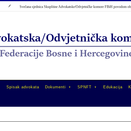
Svečana sjednica Skupštine Advokatske/Odvjetničke komore FBiH povodom obiljež
Spisak advokata
Dokumenti
SPNFT
Edukacija
K