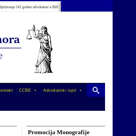
avanja 142 godine advokature u BiH
Održano stručno usavršavanje advokata/odv
ontakt
CCBE
Advokatski ispit
Promocija Monografije