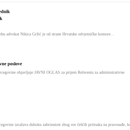
ednik
ik
bu advokat Nikica Gržić je od strane Hrvatske odvjetničke komore...
ivne poslove
cegovine objavljuje JAVNI OGLAS za prijem Referenta za administrativne
govine izražava duboku zabrinutost zbog sve češćih pritisaka na pravosuđe, k