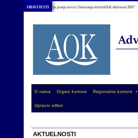
 “Primjena Zakona o sprečavanju pranja novca i finasiranja terorističkih aktivnosti BiH”
OBAVIJESTI
O nama
Organi komore
Regionalne komore
Upravni odbor
AKTUELNOSTI