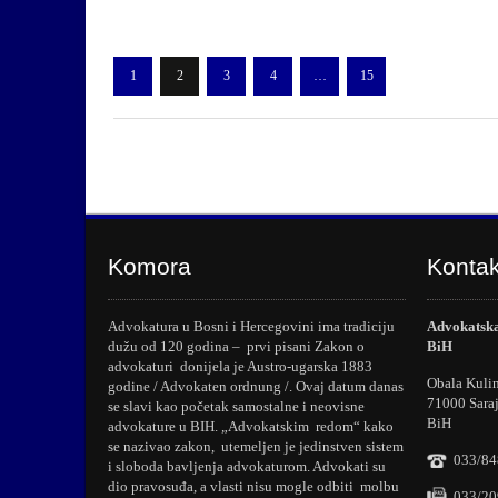
1
2
3
4
…
15
Komora
Kontak
Advokatura u Bosni i Hercegovini ima tradiciju
Advokatska
dužu od 120 godina – prvi pisani Zakon o
BiH
advokaturi donijela je Austro-ugarska 1883
Obala Kuli
godine / Advokaten ordnung /. Ovaj datum danas
71000 Sara
se slavi kao početak samostalne i neovisne
BiH
advokature u BIH. „Advokatskim redom“ kako
se nazivao zakon, utemeljen je jedinstven sistem
033/84
i sloboda bavljenja advokaturom. Advokati su
dio pravosuđa, a vlasti nisu mogle odbiti molbu
033/20