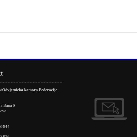
t
/Odvjetnicka komora Federacije
na Bana 6
jevo
8-844
9-976