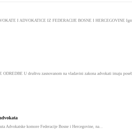
OKATE I ADVOKATICE IZ FEDERACIJE BOSNE I HERCEGOVINE Igm
NE ODREDBE U društvu zasnovanom na vladavini zakona advokati imaju pose
 advokata
uta Advokatske komore Federacije Bosne i Hercegovine, na...