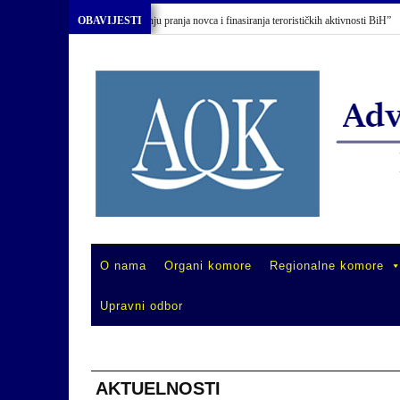
u “Primjena Zakona o sprečavanju pranja novca i finasiranja terorističkih aktivnosti BiH”
OBAVIJESTI
O nama
Organi komore
Regionalne komore
Upravni odbor
AKTUELNOSTI