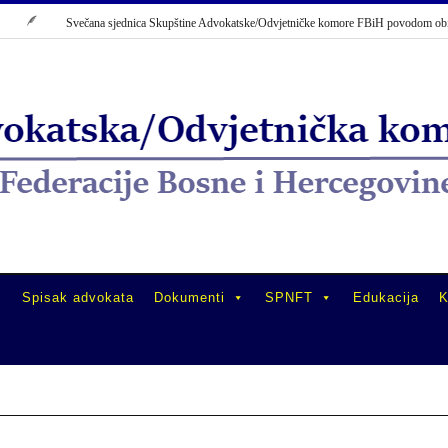
Svečana sjednica Skupštine Advokatske/Odvjetničke komore FBiH povodom obiljež
Spisak advokata
Dokumenti
SPNFT
Edukacija
K