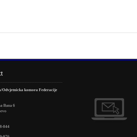
t
/Odvjetnicka komora Federacije
na Bana 6
jevo
8-844
9-976