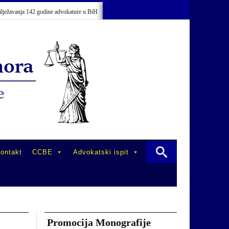
avanja 142 godine advokature u BiH
Održano stručno usavršavanje advokata/odv
ontakt
CCBE
Advokatski ispit
Promocija Monografije