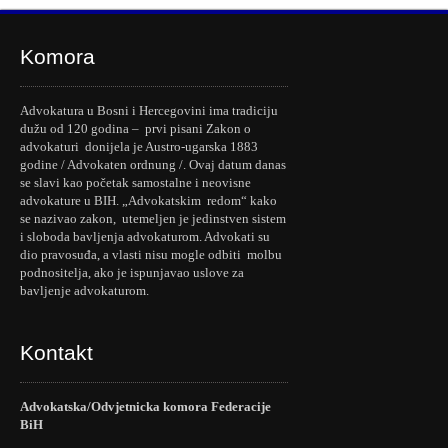
Komora
Advokatura u Bosni i Hercegovini ima tradiciju
dužu od 120 godina – prvi pisani Zakon o
advokaturi donijela je Austro-ugarska 1883
godine / Advokaten ordnung /. Ovaj datum danas
se slavi kao početak samostalne i neovisne
advokature u BIH. „Advokatskim redom“ kako
se nazivao zakon, utemeljen je jedinstven sistem
i sloboda bavljenja advokaturom. Advokati su
dio pravosuđa, a vlasti nisu mogle odbiti molbu
podnositelja, ako je ispunjavao uslove za
bavljenje advokaturom.
Kontakt
Advokatska/Odvjetnicka komora Federacije
BiH