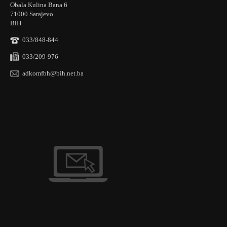
Obala Kulina Bana 6
71000 Sarajevo
BiH
033/848-844
033/209-976
adkomfbh@bih.net.ba