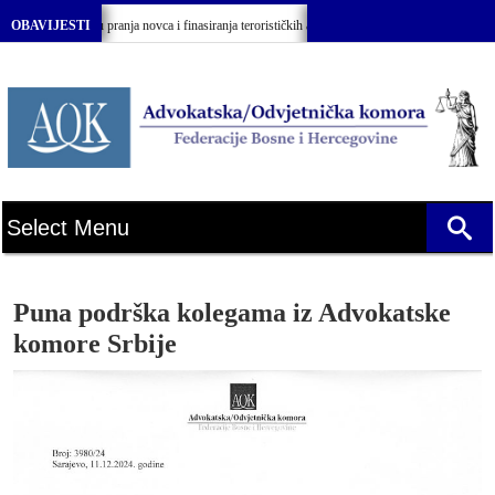
 o sprečavanju pranja novca i finasiranja terorističkih aktivnosti BiH”
OBAVIJESTI
Svečan
Puna podrška kolegama iz Advokatske
komore Srbije