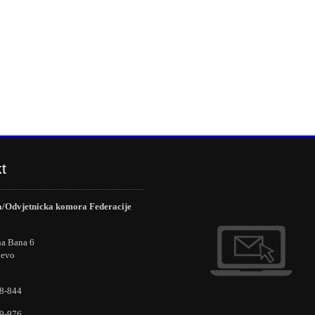
t
/Odvjetnicka komora Federacije
na Bana 6
jevo
8-844
9-976