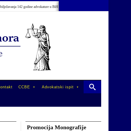
žavanja 142 godine advokature u BiH
Održano stručno usavršavanje advokata/od
ontakt
CCBE
Advokatski ispit
Promocija Monografije