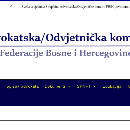
Svečana sjednica Skupštine Advokatske/Odvjetničke komore FBiH povodom obilje
Spisak advokata
Dokumenti
SPNFT
Edukacija
K