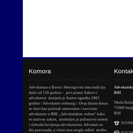
Komora
Kontak
Advokatura u Bosni i Hercegovini ima tradiciju
Advokatska
dužu od 120 godina – prvi pisani Zakon o
BiH
advokaturi donijela je Austro-ugarska 1883
Obala Kuli
godine / Advokaten ordnung /. Ovaj datum danas
71000 Sara
se slavi kao početak samostalne i neovisne
BiH
advokature u BIH. „Advokatskim redom“ kako
se nazivao zakon, utemeljen je jedinstven sistem
033/84
i sloboda bavljenja advokaturom. Advokati su
dio pravosuđa, a vlasti nisu mogle odbiti molbu
033/20