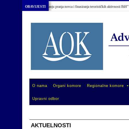
u “Primjena Zakona o sprečavanju pranja novca i finasiranja terorističkih aktivnosti BiH”
OBAVIJESTI
O nama
Organi komore
Regionalne komore
Upravni odbor
AKTUELNOSTI