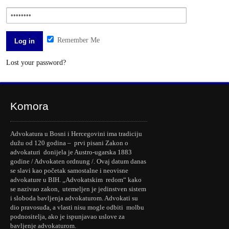
Remember Me
Lost your password?
Komora
Advokatura u Bosni i Hercegovini ima tradiciju
dužu od 120 godina – prvi pisani Zakon o
advokaturi donijela je Austro-ugarska 1883
godine / Advokaten ordnung /. Ovaj datum danas
se slavi kao početak samostalne i neovisne
advokature u BIH. „Advokatskim redom“ kako
se nazivao zakon, utemeljen je jedinstven sistem
i sloboda bavljenja advokaturom. Advokati su
dio pravosuđa, a vlasti nisu mogle odbiti molbu
podnositelja, ako je ispunjavao uslove za
bavljenje advokaturom.