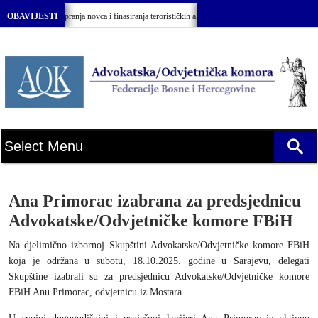
 sprečavanju pranja novca i finasiranja terorističkih aktivnosti BiH”
OBAVIJESTI
Svečana 
Ana Primorac izabrana za predsjednicu
Advokatske/Odvjetničke komore FBiH
Na djelimično izbornoj Skupštini Advokatske/Odvjetničke komore FBiH
koja je održana u subotu, 18.10.2025. godine u Sarajevu, delegati
Skupštine izabrali su za predsjednicu Advokatske/Odvjetničke komore
FBiH Anu Primorac, odvjetnicu iz Mostara.