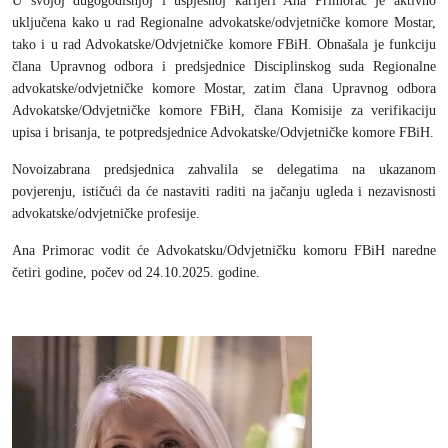
U svojoj dugogodišnjoj i uspješnoj karijeri Ana Primorac je aktivno
uključena kako u rad Regionalne advokatske/odvjetničke komore Mostar,
tako i u rad Advokatske/Odvjetničke komore FBiH. Obnašala je funkciju
člana Upravnog odbora i predsjednice Disciplinskog suda Regionalne
advokatske/odvjetničke komore Mostar, zatim člana Upravnog odbora
Advokatske/Odvjetničke komore FBiH, člana Komisije za verifikaciju
upisa i brisanja, te potpredsjednice Advokatske/Odvjetničke komore FBiH.
Novoizabrana predsjednica zahvalila se delegatima na ukazanom
povjerenju, ističući da će nastaviti raditi na jačanju ugleda i nezavisnosti
advokatske/odvjetničke profesije.
Ana Primorac vodit će Advokatsku/Odvjetničku komoru FBiH naredne
četiri godine, počev od 24.10.2025. godine.