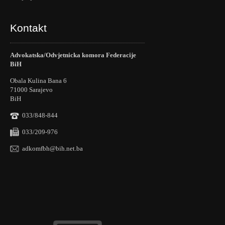
Kontakt
Advokatska/Odvjetnicka komora Federacije
BiH
Obala Kulina Bana 6
71000 Sarajevo
BiH
033/848-844
033/209-976
adkomfbh@bih.net.ba